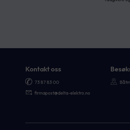
Kontakt oss
Besøk
73 87 83 00
Båtm
firmapost@delta-elektro.no