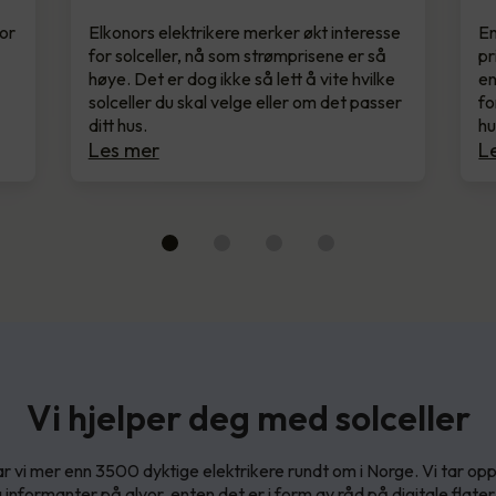
for
Elkonors elektrikere merker økt interesse
En
for solceller, nå som strømprisene er så
pr
høye. Det er dog ikke så lett å vite hvilke
en
solceller du skal velge eller om det passer
fo
ditt hus.
hu
Les mer
L
Vi hjelper deg med solceller
ar vi mer enn 3500 dyktige elektrikere rundt om i Norge. Vi tar 
informanter på alvor, enten det er i form av råd på digitale flater,