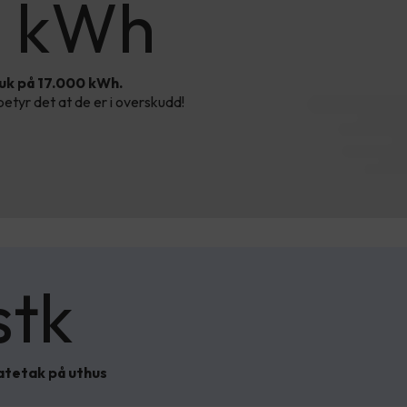
0 kWh
kWh
ruk på 17.000 kWh.
tyr det at de er i overskudd!
stk
atetak på uthus