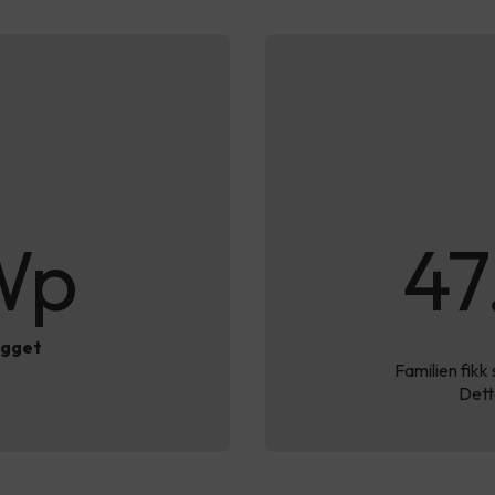
Wp
47
egget
Familien fikk
Dette