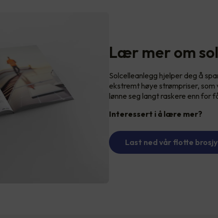
Lær mer om sol
Solcelleanlegg hjelper deg å sp
ekstremt høye strømpriser, som vi
lønne seg langt raskere enn for f
Interessert i å lære mer?
Last ned vår flotte brosjy