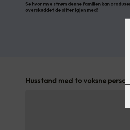
Se hvor mye strøm denne familien kan produsere
overskuddet de sitter igjen med!
Husstand med to voksne perso