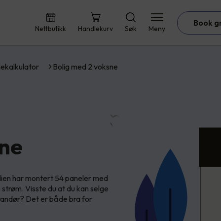
Book g
Nettbutikk
Handlekurv
Søk
Meny
lekalkulator
Bolig med 2 voksne
sne
lien har montert 54 paneler med
n strøm. Visste du at du kan selge
andør? Det er både bra for