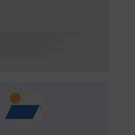
Årlig forbruk:
17 000
kWh