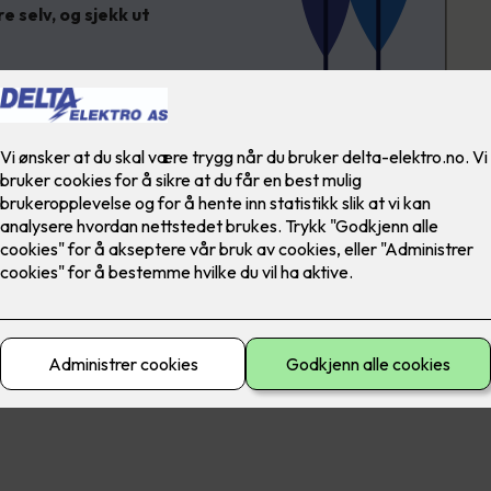
 selv, og sjekk ut
ner
Årlig
produksjon:
21 000