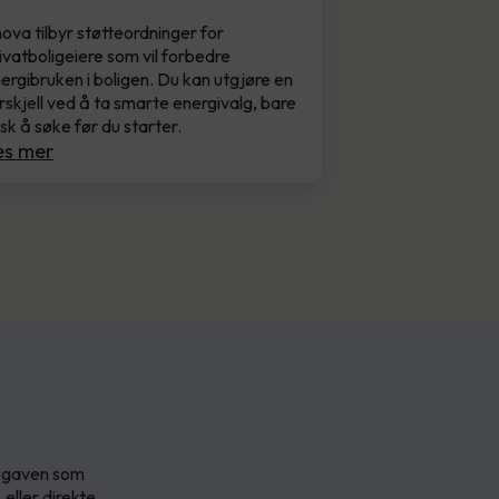
ova tilbyr støtteordninger for
ivatboligeiere som vil forbedre
ergibruken i boligen. Du kan utgjøre en
rskjell ved å ta smarte energivalg, bare
sk å søke før du starter.
es mer
oppgaven som
 eller direkte