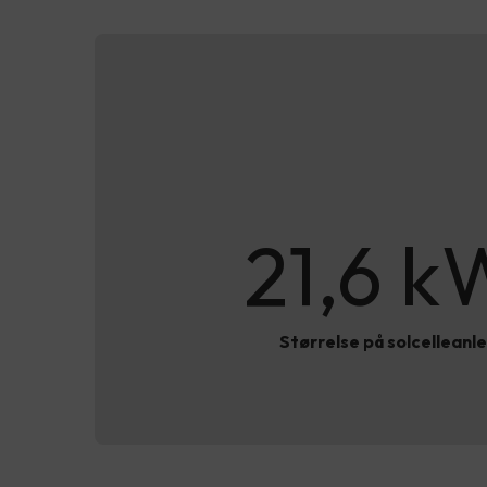
21,6 k
Størrelse på solcelleanl