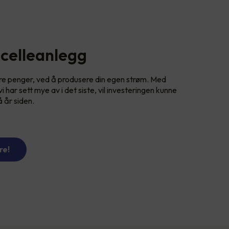
celleanlegg
are penger, ved å produsere din egen strøm. Med
 har sett mye av i det siste, vil investeringen kunne
å år siden.
re!