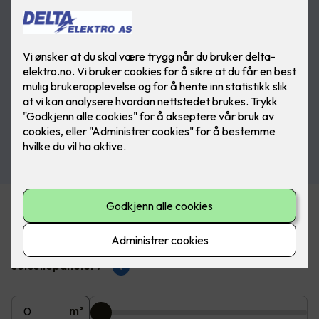
Beregn pris på solceller
Hvor mange m2 av taket ønsker du å dekke med
solcellepaneler?
?
m²