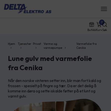
0
Butikk
Kurv
Søk
Hjem
Tjenester
Privat
Varme og
Varmefolie fra
varmepumpe
Cenika
Lune gulv med varmefolie
fra Cenika
Når den norske vinteren setter inn, blir man fort kald og
frossen - spesielt på fingre og tær. Da er det deilig å
komme inn døra og sette iskalde føtter på et lunt og
varmt gulv.