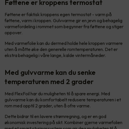
Føttene er kroppens termostat
Føttene er faktisk kroppens egen termostat - varm på
føttene, varm i kroppen. Gulvvarme gir en jevn og behagelig
varmefordeling i rommet som begynner fra føttene og stiger
oppover.
Med varmefolie kan du dermed holde hele kroppen varmere
uten å måtte øke den generelle romtemperaturen. Det er
ekstra behagelig i våre lange, kalde vintermåneder.
Med gulvvarme kan du senke
temperaturen med 2 grader
Med FlexFoil har du muligheten til å spare energi. Med
gulvvarme kan du komfortabelt redusere temperaturen i et
rom med opptil 2 grader, uten å ofre varme.
Dette bidrar til en lavere strømregning, og er en god
økonomisk investering på sikt. Kombiner gjerne varmefolien
med et smart styringssystem som gir deg muligheten til å