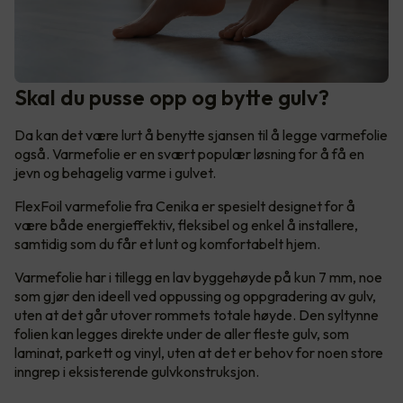
Skal du pusse opp og bytte gulv?
Da kan det være lurt å benytte sjansen til å legge varmefolie
også. Varmefolie er en svært populær løsning for å få en
jevn og behagelig varme i gulvet.
FlexFoil varmefolie fra Cenika er spesielt designet for å
være både energieffektiv, fleksibel og enkel å installere,
samtidig som du får et lunt og komfortabelt hjem.
Varmefolie har i tillegg en lav byggehøyde på kun 7 mm, noe
som gjør den ideell ved oppussing og oppgradering av gulv,
uten at det går utover rommets totale høyde. Den syltynne
folien kan legges direkte under de aller fleste gulv, som
laminat, parkett og vinyl, uten at det er behov for noen store
inngrep i eksisterende gulvkonstruksjon.