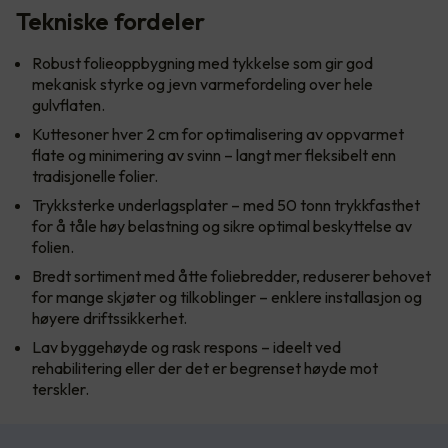
Tekniske fordeler
Robust folieoppbygning med tykkelse som gir god
mekanisk styrke og jevn varmefordeling over hele
gulvflaten.
Kuttesoner hver 2 cm for optimalisering av oppvarmet
flate og minimering av svinn – langt mer fleksibelt enn
tradisjonelle folier.
Trykksterke underlagsplater – med 50 tonn trykkfasthet
for å tåle høy belastning og sikre optimal beskyttelse av
folien.
Bredt sortiment med åtte foliebredder, reduserer behovet
for mange skjøter og tilkoblinger – enklere installasjon og
høyere driftssikkerhet.
Lav byggehøyde og rask respons – ideelt ved
rehabilitering eller der det er begrenset høyde mot
terskler.