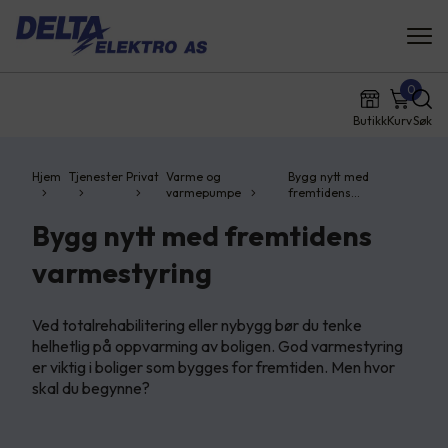
0
Butikk
Kurv
Søk
Hjem
Tjenester
Privat
Varme og
Bygg nytt med
varmepumpe
fremtidens…
Bygg nytt med fremtidens
varmestyring
Ved totalrehabilitering eller nybygg bør du tenke
helhetlig på oppvarming av boligen. God varmestyring
er viktig i boliger som bygges for fremtiden. Men hvor
skal du begynne?