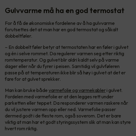
Gulvvarme må ha en god termostat
For å få de økonomiske fordelene av å ha gulvvarme
forutsettes det at man har en god termostat og såkalt
dobbeltføler.
– En dobbelt føler betyr at termostaten har en føler i gulvet
og én i selve rommet. Da regulerer varmen seg etter riktig
romtemperatur. Og gulvet blir aldri kaldt selv på varme
dager eller når du fyrer i peisen. Samtidig vil gulvføleren
passe på at temperaturen ikke blir så høy i gulvet at det er
fare for at gulvet sprekker.
Man kan bruke både
varmefolie og varmekabler
i gulvet.
Fordelen med varmefolie er at den legges rett under
parketten eller teppet. Da responderer varmen raskere når
du vil justere varmen opp eller ned. Varmefolie passer
dermed godt i de fleste rom, også soverom. Det er bare
viktig at man har et godt styringssystem slik at man kan styre
hvert rom riktig.