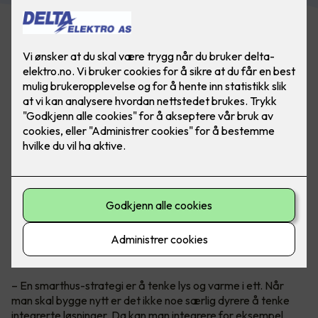
Smarthus med alt integrert
Teknisk sjef i Micro Matic, Petter Johansen, anbefaler alle å
tenke
smarthus
når man bygger nytt og kan planlegge alt fra
begynnelsen for en god driftsøkonomi.
– En smarthus-strategi er å tenke lys og varme i ett. Når
man skal bygge nytt er det ikke noe særlig dyrere å tenke
integrerte løsninger. Da kan man integrere for eksempel