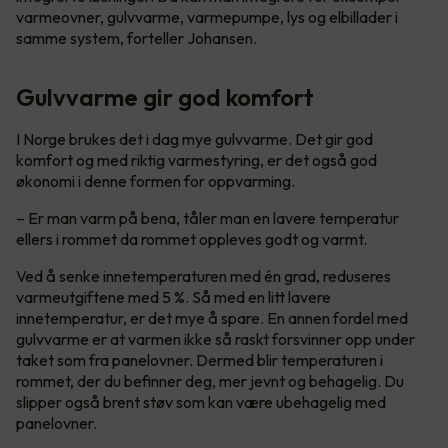
varmeovner, gulvvarme, varmepumpe, lys og elbillader i
samme system, forteller Johansen.
Gulvvarme gir god komfort
I Norge brukes det i dag mye gulvvarme. Det gir god
komfort og med riktig varmestyring, er det også god
økonomi i denne formen for oppvarming.
– Er man varm på bena, tåler man en lavere temperatur
ellers i rommet da rommet oppleves godt og varmt.
Ved å senke innetemperaturen med én grad, reduseres
varmeutgiftene med 5 %. Så med en litt lavere
innetemperatur, er det mye å spare. En annen fordel med
gulvvarme er at varmen ikke så raskt forsvinner opp under
taket som fra panelovner. Dermed blir temperaturen i
rommet, der du befinner deg, mer jevnt og behagelig. Du
slipper også brent støv som kan være ubehagelig med
panelovner.