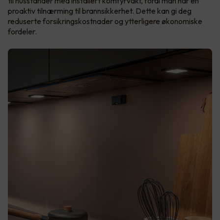
til husstander med installert komfyrvakt, fordi man har en
proaktiv tilnærming til brannsikkerhet. Dette kan gi deg
reduserte forsikringskostnader og ytterligere økonomiske
fordeler.