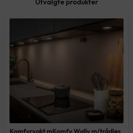
Utvalgte produkter
Komfyrvakt mKomfy Wally m/trådløs