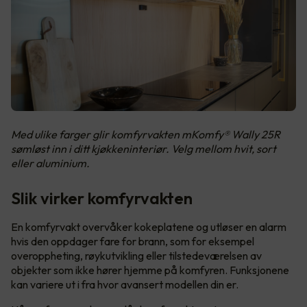
Med ulike farger glir komfyrvakten mKomfy® Wally 25R
sømløst inn i ditt kjøkkeninteriør. Velg mellom hvit, sort
eller aluminium.
Slik virker komfyrvakten
En komfyrvakt overvåker kokeplatene og utløser en alarm
hvis den oppdager fare for brann, som for eksempel
overoppheting, røykutvikling eller tilstedeværelsen av
objekter som ikke hører hjemme på komfyren. Funksjonene
kan variere ut i fra hvor avansert modellen din er.