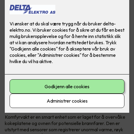
Brannfarlige situasjoner kan fort oppstå når man lager
mat. Om man glemmer å slå av platen, eller om det blir for
varmt, er det viktig å ha en hjelper som sier ifra. Her ser du
komfyrvakt mKomfy® Wally 25R - Foto: CTM Lyng.
Hva er en komfyrvakt?
Komfyrvakt er en smart enhet som er laget for å overvåke
kokeplatene og ovnen for potensielle brannfarer. Den er
utstyrt med sensorer som registrerer unormal varme, røyk