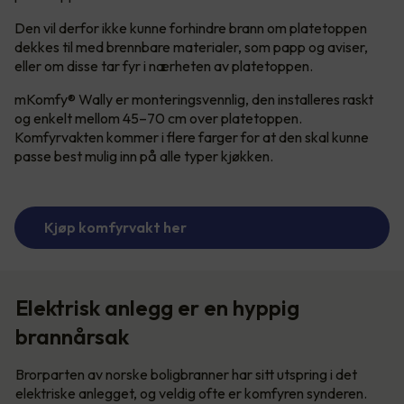
Den vil derfor ikke kunne forhindre brann om platetoppen
dekkes til med brennbare materialer, som papp og aviser,
eller om disse tar fyr i nærheten av platetoppen.
mKomfy® Wally er monteringsvennlig, den installeres raskt
og enkelt mellom 45–70 cm over platetoppen.
Komfyrvakten kommer i flere farger for at den skal kunne
passe best mulig inn på alle typer kjøkken.
Kjøp komfyrvakt her
Elektrisk anlegg er en hyppig
brannårsak
Brorparten av norske boligbranner har sitt utspring i det
elektriske anlegget, og veldig ofte er komfyren synderen.