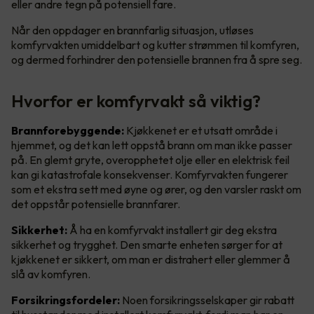
eller andre tegn på potensiell fare.
Når den oppdager en brannfarlig situasjon, utløses
komfyrvakten umiddelbart og kutter strømmen til komfyren,
og dermed forhindrer den potensielle brannen fra å spre seg.
Hvorfor er komfyrvakt så viktig?
Brannforebyggende:
Kjøkkenet er et utsatt område i
hjemmet, og det kan lett oppstå brann om man ikke passer
på. En glemt gryte, overopphetet olje eller en elektrisk feil
kan gi katastrofale konsekvenser. Komfyrvakten fungerer
som et ekstra sett med øyne og ører, og den varsler raskt om
det oppstår potensielle brannfarer.
Sikkerhet:
Å ha en komfyrvakt installert gir deg ekstra
sikkerhet og trygghet. Den smarte enheten sørger for at
kjøkkenet er sikkert, om man er distrahert eller glemmer å
slå av komfyren.
Forsikringsfordeler:
Noen forsikringsselskaper gir rabatt