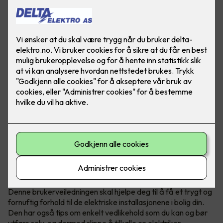
Du har ansvar for boligen din, også
for det elektriske anlegget
Boligen er sannsynligvis den største investeringen du har, og
det er viktig for deg og dine at den har et sikkert, pålitelig og
komfortabelt elektrisk anlegg.
Denne brukerveiledningen skal hjelpe deg til å få et trygt og
fornuftig forhold til de elektriske installasjonene i bolig din.
Den har også tips om enkelt vedlikehold som du kan og bør