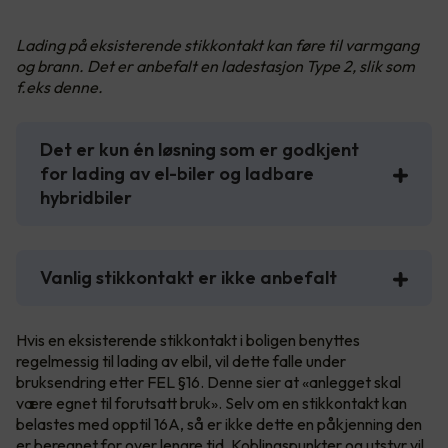
Lading på eksisterende stikkontakt kan føre til varmgang
og brann. Det er anbefalt en ladestasjon Type 2, slik som
f.eks denne.
Det er kun én løsning som er godkjent
for lading av el-biler og ladbare
hybridbiler
Vanlig stikkontakt er ikke anbefalt
Hvis en eksisterende stikkontakt i boligen benyttes
regelmessig til lading av elbil, vil dette falle under
bruksendring etter FEL §16. Denne sier at «anlegget skal
være egnet til forutsatt bruk». Selv om en stikkontakt kan
belastes med opptil 16A, så er ikke dette en påkjenning den
er beregnet for over lengre tid. Koblingspunkter og utstyr vil