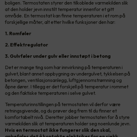
boligen. Termostaten styrer den tilkoblede varmekilden slik
at den holder jevn innstilt temperatur innenfor et gitt
område. En termostat kan finne temperaturen i et rom på
forskjellige måter, alt etter hvilke funksjoner den har:
1. Romføler
2. Effektregulator
3. Gulvføler under gulv eller innstøpt i betong
Det er mange ting som har innvirkning på temperaturen i
gulvet, blant annet oppbygning av undergulvet, tykkelsen på
betongen, ventilasjonsanlegg, luftgjennomstrømning og
åpne dører. I tillegg er det forskjell på temperatur i rommet
og den faktiske temperaturen i selve gulvet.
Temperaturinnstillingen på termostaten vil derfor være
retningsgivende, og du prøver deg frem til du finner et
komfortabelt nivå. Deretter jobber termostaten for å styre
varmekilden slik at temperaturen holder seg noenlunde jevn.
Hvis en termostat ikke fungerer slik den skal,
anbefales det å kontakte elektriker for en sjekk.