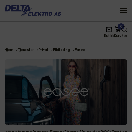
0
Butikk
Kurv
Søk
Hjem
Tjenester
Privat
Elbillading
Easee
Med hjemmeladeren Easee Charge Up er du alltid sikret en