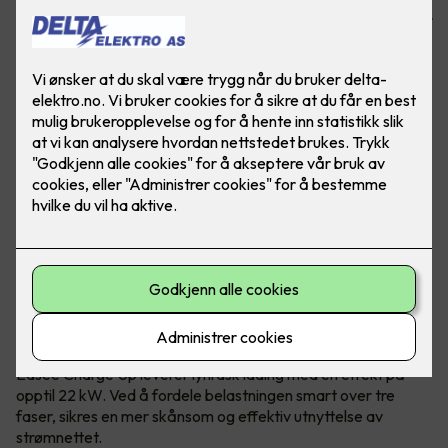
fulladet elbil. Laderen passer alle elbiler og er tilpasset ditt
hjem!
Enkel lading med Easee Charge Up -
tilpasset ditt hjem
Easee Charge Up leverer lynrask lading med en effekt på
opptil 22 kW. Ved å fordele belastningen smart over tre
faser, sikres en mer skånsom og effektiv utnyttelse av
strømnettet.