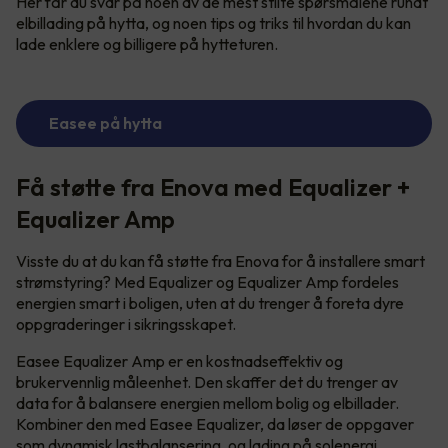
Her får du svar på noen av de mest stilte spørsmålene rundt
elbillading på hytta, og noen tips og triks til hvordan du kan
lade enklere og billigere på hytteturen.
Easee på hytta
Få støtte fra Enova med Equalizer +
Equalizer Amp
Visste du at du kan få støtte fra Enova for å installere smart
strømstyring? Med Equalizer og Equalizer Amp fordeles
energien smart i boligen, uten at du trenger å foreta dyre
oppgraderinger i sikringsskapet.
Easee Equalizer Amp er en kostnadseffektiv og
brukervennlig måleenhet. Den skaffer det du trenger av
data for å balansere energien mellom bolig og elbillader.
Kombiner den med Easee Equalizer, da løser de oppgaver
som dynamisk lastbalansering, og lading på solenergi.