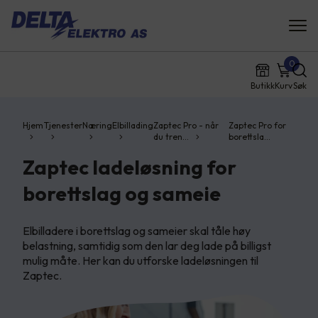
0
Butikk
Kurv
Søk
Hjem
Tjenester
Næring
Elbillading
Zaptec Pro - når
Zaptec Pro for
du tren…
borettsla…
Zaptec ladeløsning for
borettslag og sameie
Elbilladere i borettslag og sameier skal tåle høy
belastning, samtidig som den lar deg lade på billigst
mulig måte. Her kan du utforske ladeløsningen til
Zaptec.