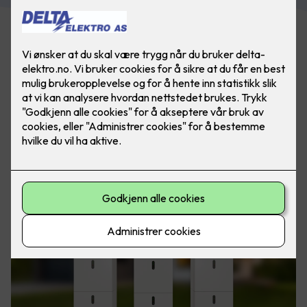
For mange bedrifter og eiendomsselskaper er
energikostnader en betydelig del av budsjettet. Samtidig
øker krav til bærekraft og energistyring i både offentlige og
private bygg.
Med et godt og avansert energilagringssystem kan du
optimalisere byggets energibruk, sikre driftssikkerhet og få
store økonomiske fordeler.