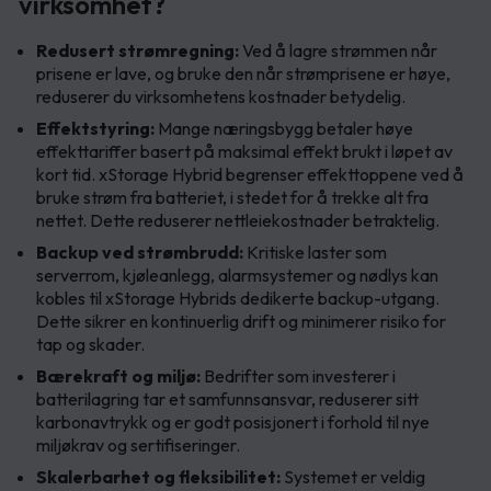
virksomhet?
Redusert strømregning:
Ved å lagre strømmen når
prisene er lave, og bruke den når strømprisene er høye,
reduserer du virksomhetens kostnader betydelig.
Effektstyring:
Mange næringsbygg betaler høye
effekttariffer basert på maksimal effekt brukt i løpet av
kort tid. xStorage Hybrid begrenser effekttoppene ved å
bruke strøm fra batteriet, i stedet for å trekke alt fra
nettet. Dette reduserer nettleiekostnader betraktelig.
Backup ved strømbrudd:
Kritiske laster som
serverrom, kjøleanlegg, alarmsystemer og nødlys kan
kobles til xStorage Hybrids dedikerte backup-utgang.
Dette sikrer en kontinuerlig drift og minimerer risiko for
tap og skader.
Bærekraft og miljø:
Bedrifter som investerer i
batterilagring tar et samfunnsansvar, reduserer sitt
karbonavtrykk og er godt posisjonert i forhold til nye
miljøkrav og sertifiseringer.
Skalerbarhet og fleksibilitet:
Systemet er veldig