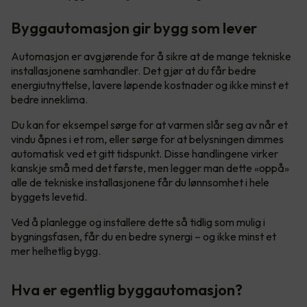
Byggautomasjon gir bygg som lever
Automasjon er avgjørende for å sikre at de mange tekniske
installasjonene samhandler. Det gjør at du får bedre
energiutnyttelse, lavere løpende kostnader og ikke minst et
bedre inneklima.
Du kan for eksempel sørge for at varmen slår seg av når et
vindu åpnes i et rom, eller sørge for at belysningen dimmes
automatisk ved et gitt tidspunkt. Disse handlingene virker
kanskje små med det første, men legger man dette «oppå»
alle de tekniske installasjonene får du lønnsomhet i hele
byggets levetid.
Ved å planlegge og installere dette så tidlig som mulig i
bygningsfasen, får du en bedre synergi – og ikke minst et
mer helhetlig bygg.
Hva er egentlig byggautomasjon?