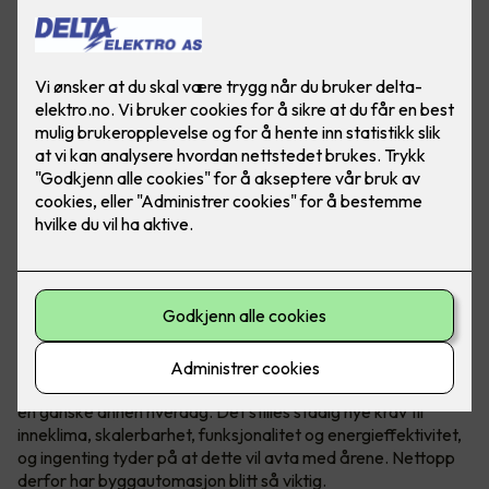
Høye strømpriser, og stadig større fokus på
energibesparelse, har gjort at flere norske bedrifter har fått
en ganske annen hverdag. Det stilles stadig nye krav til
inneklima, skalerbarhet, funksjonalitet og energieffektivitet,
og ingenting tyder på at dette vil avta med årene. Nettopp
derfor har byggautomasjon blitt så viktig.