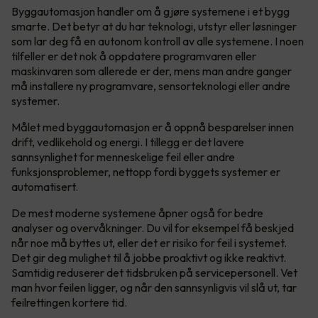
Byggautomasjon handler om å gjøre systemene i et bygg
smarte. Det betyr at du har teknologi, utstyr eller løsninger
som lar deg få en autonom kontroll av alle systemene. I noen
tilfeller er det nok å oppdatere programvaren eller
maskinvaren som allerede er der, mens man andre ganger
må installere ny programvare, sensorteknologi eller andre
systemer.
Målet med byggautomasjon er å oppnå besparelser innen
drift, vedlikehold og energi. I tillegg er det lavere
sannsynlighet for menneskelige feil eller andre
funksjonsproblemer, nettopp fordi byggets systemer er
automatisert.
De mest moderne systemene åpner også for bedre
analyser og overvåkninger. Du vil for eksempel få beskjed
når noe må byttes ut, eller det er risiko for feil i systemet.
Det gir deg mulighet til å jobbe proaktivt og ikke reaktivt.
Samtidig reduserer det tidsbruken på servicepersonell. Vet
man hvor feilen ligger, og når den sannsynligvis vil slå ut, tar
feilrettingen kortere tid.