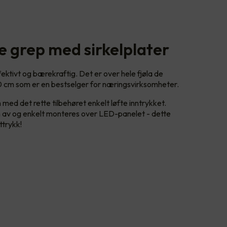
e grep med sirkelplater
ktivt og bærekraftig. Det er over hele fjøla de
 cm som er en bestselger for næringsvirksomheter.
d det rette tilbehøret enkelt løfte inntrykket.
en av og enkelt monteres over LED-panelet - dette
ttrykk!