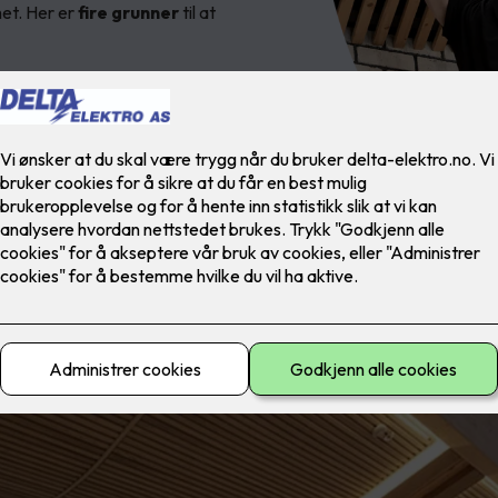
het. Her er
fire grunner
til at