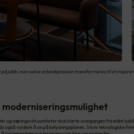
v på jobb, men selve arbeidsplassen transformeres til et inspire
k moderniseringsmulighet
er og næringsvirksomheter skal starte overgangen fra eldre lyskil
 du også vurdere å se på belysningsplanen. Store teknologiske frem
g å implementere nye løsninger som ikke var mulige før.