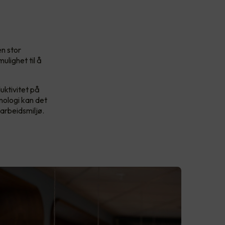
en stor
ulighet til å
duktivitet på
nologi kan det
 arbeidsmiljø.