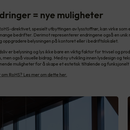
dringer = nye muligheter
oHS-direktivet, spesielt utbyttingen av lysstoffrør, kan virke som 
 mange bedrifter. Derimot representerer endringene også en unik m
 oppgradere belysningen på kontoret eller i bedriftslokalet.
sliv er belysning og lys ikke bare en viktig faktor for trivsel og pro
, men også visuelle bidrag. Med ny utvikling innen lysdesign og tek
ende muligheter for å skape et estetisk tiltalende og funksjonelt
er om RoHS? Les mer om dette her.