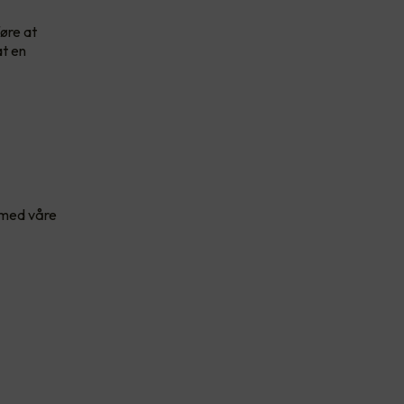
føre at
at en
t med våre