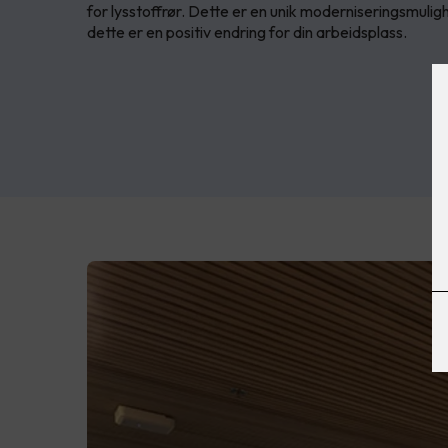
for lysstoffrør. Dette er en unik moderniseringsmulig
dette er en positiv endring for din arbeidsplass.