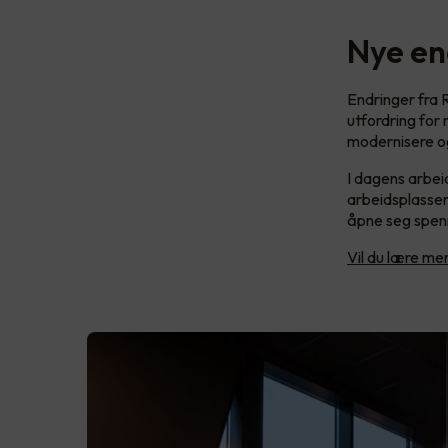
Nye en
Endringer fra R
utfordring for
modernisere og
I dagens arbeid
arbeidsplassen
åpne seg spenn
Vil du lære m