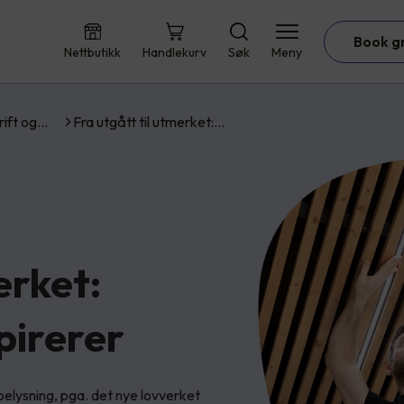
Book g
Nettbutikk
Handlekurv
Søk
Meny
rift og…
Fra utgått til utmerket:…
erket:
pirerer
belysning, pga. det nye lovverket