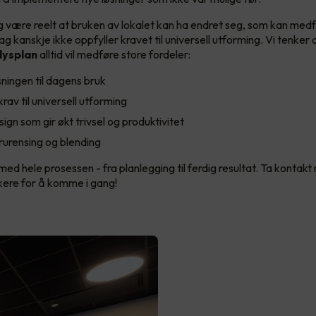
egg være reelt at bruken av lokalet kan ha endret seg, som kan med
ag kanskje ikke oppfyller kravet til universell utforming. Vi tenker 
lysplan
alltid vil medføre store fordeler:
sningen til dagens bruk
rav til universell utforming
gn som gir økt trivsel og produktivitet
rurensing og blending
med hele prosessen - fra planlegging til ferdig resultat. Ta kontak
ikere for å komme i gang!