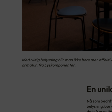
Med riktig belysning blir man ikke bare mer effekti
armatur, fra Lyskomponenter.
En uni
Nå som bedrift
belysning, bør
det nå er muli