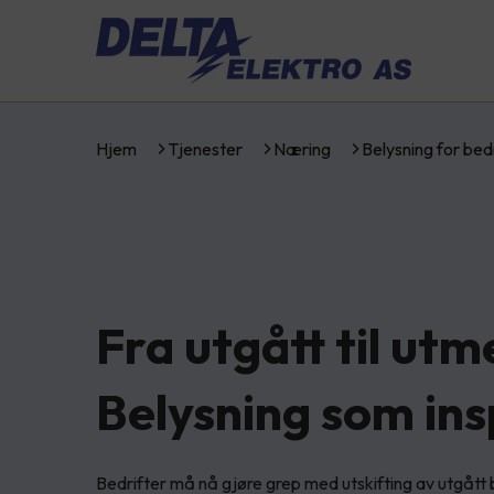
Hjem
Tjenester
Næring
Belysning for bed
Fra utgått til utm
Belysning som ins
Bedrifter må nå gjøre grep med utskifting av utgått 