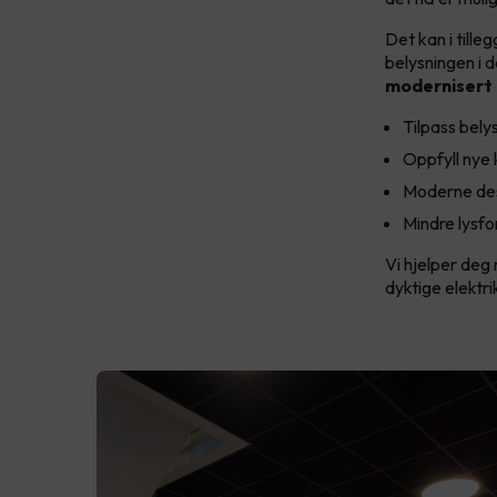
Det kan i till
belysningen i d
modernisert 
Tilpass bely
Oppfyll nye k
Moderne desi
Mindre lysfo
Vi hjelper deg 
dyktige elektr