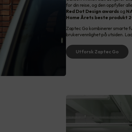
for din reise, og den oppfyller a
Red Dot Design awards
og
NA
Home Årets beste produkt 2
Zaptec Go kombinerer smarte fu
brukervennlighet på utsiden. Lade
Utforsk Zaptec Go