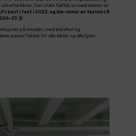
lle sikkerhetskrav. Den stakk faktisk av med seieren av
Fs best i test i 2022, og ble vinner av testen LB
024-25 🥇
nksjoner på innsiden, med enkelhet og
ren passer faktisk for alle elbiler og alle hjem.