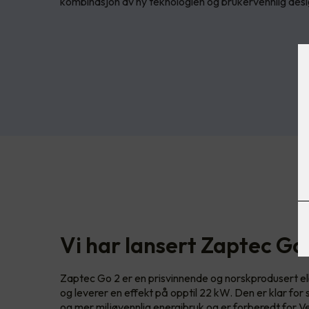
kombinasjon av ny teknologien og brukervennlig desi
Vi har lansert Zaptec Go
Zaptec Go 2 er en prisvinnende og norskprodusert elbi
og leverer en effekt på opptil 22 kW. Den er klar for
og mer miljøvennlig energibruk og er forberedt for V