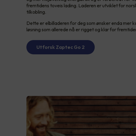
fremtidens toveis lading. Laderen er utviklet for nor
tilkobling.
Dette er elbilladeren for deg som ønsker enda mer kont
løsning som allerede nå er rigget og klar for fremtid
Utforsk Zaptec Go 2