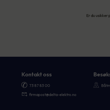
Er du usikker 
Kontakt oss
Besøk
73 87 83 00
Båtm
firmapost@delta-elektro.no