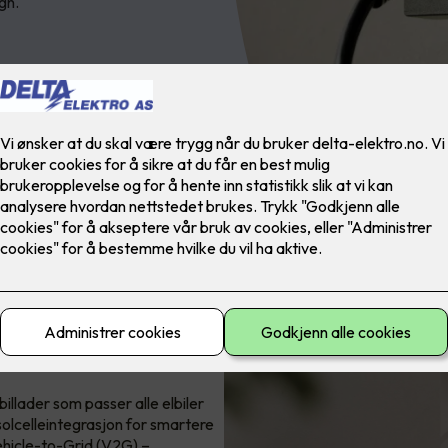
gn.
 2
llader som passer alle elbiler
 solcelleintegrasjon for smartere
ehicle-to-Grid (V2G) –