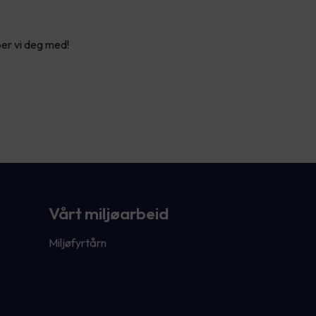
per vi deg med!
Vårt miljøarbeid
Miljøfyrtårn