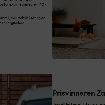
ske forhold med integrert 4G-
roll, mer fleksibilitet og en
ens energibehov.
Prisvinneren Z
Uansett hvilken elbil du kjører el