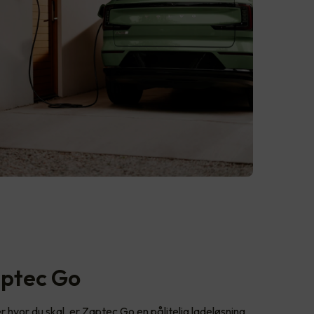
aptec Go
ler hvor du skal, er Zaptec Go en pålitelig ladeløsning