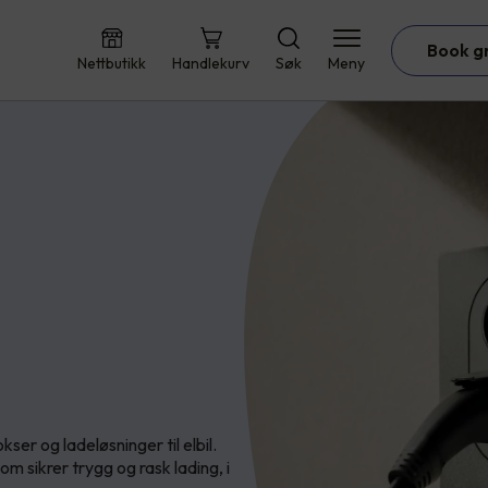
Book g
Nettbutikk
Handlekurv
Søk
Meny
er og ladeløsninger til elbil.
om sikrer trygg og rask lading, i