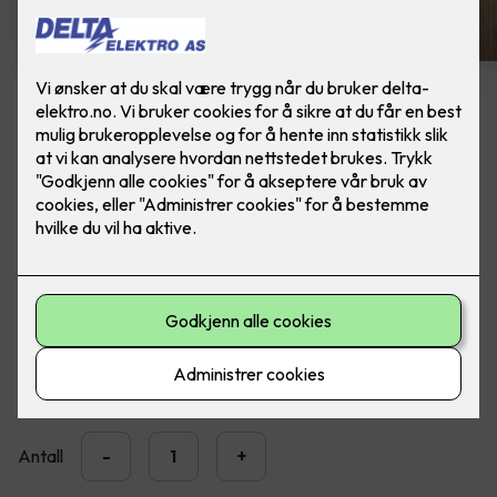
Spike veggarmatur - grafitt
Lekker utebelysning fra SG Armaturen. Ferdig
montert, utskifting av lampe.
Moderne LED veggarmatur med opp- og nedlys for
utendørs montering.
3,890
,-
Antall
-
+