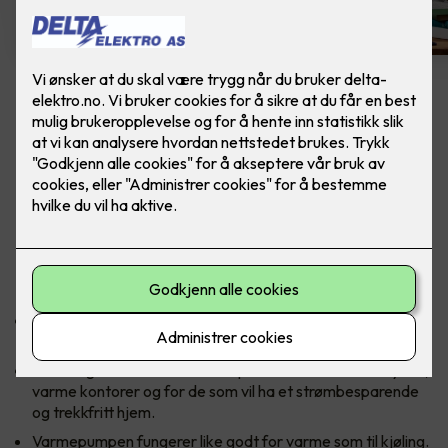
Samsung Nordic Geo
WindFree™️ Varmepumpe
Wind-Free ™ opprettholder en behagelig
temperatur uten direkte trekk. Inkludert
montering. Finnes i 2 modeller: 9 og 12.
Nye Samsung Nordic Wind-Free ™ er utviklet for vårt
nordiske klima, og er tilpasset alle våre fire årstider.
Samsung Nordic Wind-Free ™ passer både til kalde hytter,
varme kontorer og for de som vil ha et strømbesparende
og trekkfritt hjem.
Varmepumpen fungerer like godt for varme som til kjøling.