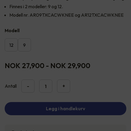
Finnes i 2 modeller: 9 og 12.
Modell nr. AR09TXCACWKNEE og AR12TXCACWKNEE
Modell
12
9
NOK 27,900
-
NOK 29,900
Antall
-
+
Legg i handlekurv