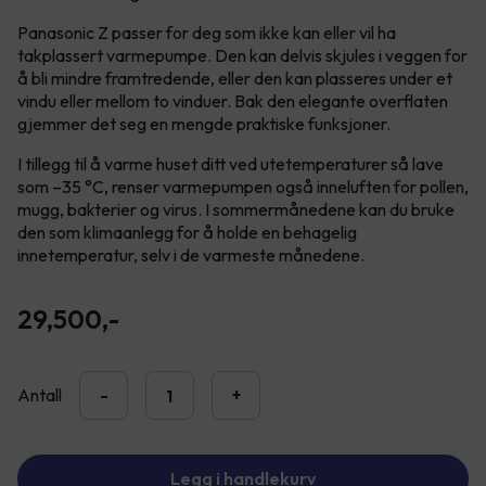
Panasonic Z passer for deg som ikke kan eller vil ha
takplassert varmepumpe. Den kan delvis skjules i veggen for
å bli mindre framtredende, eller den kan plasseres under et
vindu eller mellom to vinduer. Bak den elegante overflaten
gjemmer det seg en mengde praktiske funksjoner.
I tillegg til å varme huset ditt ved utetemperaturer så lave
som –35 °C, renser varmepumpen også inneluften for pollen,
mugg, bakterier og virus. I sommermånedene kan du bruke
den som klimaanlegg for å holde en behagelig
innetemperatur, selv i de varmeste månedene.
29,500
,-
Antall
-
+
Legg i handlekurv