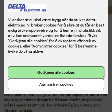
Panasonic Varmepumpe
Gulvmodell Z25UFEA -
m/montering
Varmepumpen som har alt du trenger! Modellen
har energiklasse A++, lavt støynivå på 19dB og
innebygget Nanoe™X luft rensesystem.
Varmepumper er som regel ingen pryd i hjemmet. Men det
finnes unntak. Vår nye gulvstående varmepumpe har fått en
diskré og moderne design for å kunne smelte inn på beste
måte i hjemmet ditt. Den har et lydnivå på kun 19dB, som
tilsvarer hvisking.