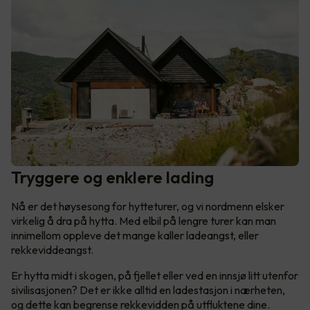
Tryggere og enklere lading
Nå er det høysesong for hytteturer, og vi nordmenn elsker
virkelig å dra på hytta. Med elbil på lengre turer kan man
innimellom oppleve det mange kaller ladeangst, eller
rekkeviddeangst.
Er hytta midt i skogen, på fjellet eller ved en innsjø litt utenfor
sivilisasjonen? Det er ikke alltid en ladestasjon i nærheten,
og dette kan begrense rekkevidden på utfluktene dine.