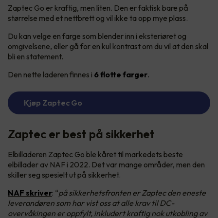
Zaptec Go er kraftig, men liten. Den er faktisk bare på
størrelse med et nettbrett og vil ikke ta opp mye plass.
Du kan velge en farge som blender inn i eksteriøret og
omgivelsene, eller gå for en kul kontrast om du vil at den skal
bli en statement.
Den nette laderen finnes i
6 flotte farger
.
Kjøp Zaptec Go
Zaptec er best på sikkerhet
Elbilladeren Zaptec Go ble kåret til markedets beste
elbillader av NAF i 2022. Det var mange områder, men den
skiller seg spesielt ut på sikkerhet.
NAF skriver
:
“
på sikkerhetsfronten er Zaptec den eneste
leverandøren som har vist oss at alle krav til DC-
overvåkingen er oppfylt, inkludert kraftig nok utkobling av