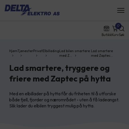
0
Butikk
Kurv
Søk
Hjem
Tjenester
Privat
Elbillading
Lad bilen smartere
Lad smartere
med Z…
med Zaptec…
Lad smartere, tryggere og
friere med Zaptec på hytta
Med en elbillader på hytta får du friheten til å utforske
både fjell, fjorder og nærområdet - uten å få ladeangst.
Slik lader du elbilen tryggest mulig på hytta.