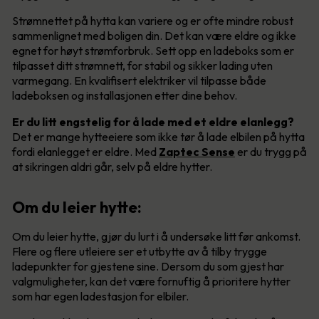
Strømnettet på hytta kan variere og er ofte mindre robust
sammenlignet med boligen din. Det kan være eldre og ikke
egnet for høyt strømforbruk. Sett opp en ladeboks som er
tilpasset ditt strømnett, for stabil og sikker lading uten
varmegang. En kvalifisert elektriker vil tilpasse både
ladeboksen og installasjonen etter dine behov.
Er du litt engstelig for å lade med et eldre elanlegg?
Det er mange hytteeiere som ikke tør å lade elbilen på hytta
fordi elanlegget er eldre. Med
Zaptec Sense
er du trygg på
at sikringen aldri går, selv på eldre hytter.
Om du leier hytte:
Om du leier hytte, gjør du lurt i å undersøke litt før ankomst.
Flere og flere utleiere ser et utbytte av å tilby trygge
ladepunkter for gjestene sine. Dersom du som gjest har
valgmuligheter, kan det være fornuftig å prioritere hytter
som har egen ladestasjon for elbiler.