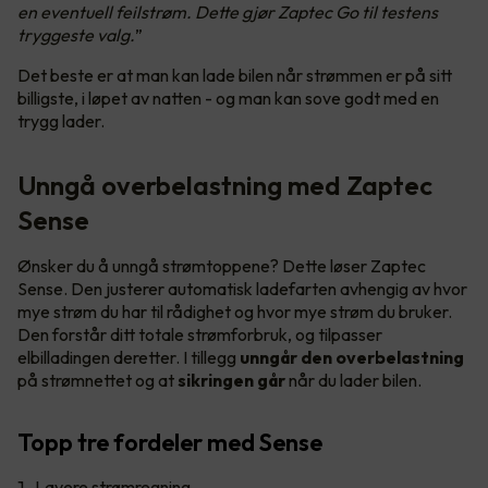
en eventuell feilstrøm. Dette gjør Zaptec Go til testens
tryggeste valg.
”
Det beste er at man kan lade bilen når strømmen er på sitt
billigste, i løpet av natten - og man kan sove godt med en
trygg lader.
Unngå overbelastning med Zaptec
Sense
Ønsker du å unngå strømtoppene? Dette løser Zaptec
Sense. Den justerer automatisk ladefarten avhengig av hvor
mye strøm du har til rådighet og hvor mye strøm du bruker.
Den forstår ditt totale strømforbruk, og tilpasser
elbilladingen deretter. I tillegg
unngår den overbelastning
på strømnettet og at
sikringen går
når du lader bilen.
Topp tre fordeler med Sense
Lavere strømregning.