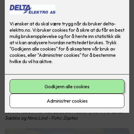
Med egen ladeboks på hytta unngår du ladekø og
rekkeviddeangst. Elbillading på hytta har aldri vært mer
komfortabelt. Her kan du se den vakre hytta til Per Einar
Sæbbe og Nina Lind - Foto: Zaptec