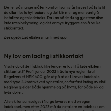
Det er på mange måter komfort som står høyest på lista til
de aller fleste hytteeiere, og det blir mer og mer vanlig å
installere egen ladeboks. Da kan både du og gjestene dine
lade uten bekymring, og det er mye tryggere enn å bruke
stikkontakt.
Les også:
Lad elbilen smart med app
Ny lov om lading i stikkontakt
Visste du at det faktisk ikke lenger er lov til å lade elbilen i
stikkontakt? Fra 1. januar 2023 trådte nye regler i kraft.
Regelverket NEK 400, går ut på at det kreves ladeboks
med type 2-kontakt ved nyinstallasjon for fast lading av elbil.
Reglene gjelder både hjemme og på hytta, for både el- og
hybridbiler.
Alle elbiler som selges i Norge leveres med en egen
ladekabel, men etter 2023 må du installere en ladeboks om