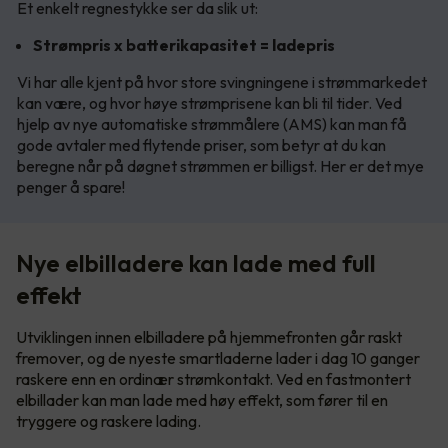
Et enkelt regnestykke ser da slik ut:
Strømpris x batterikapasitet = ladepris
Vi har alle kjent på hvor store svingningene i strømmarkedet
kan være, og hvor høye strømprisene kan bli til tider. Ved
hjelp av nye automatiske strømmålere (AMS) kan man få
gode avtaler med flytende priser, som betyr at du kan
beregne når på døgnet strømmen er billigst. Her er det mye
penger å spare!
Nye elbilladere kan lade med full
effekt
Utviklingen innen elbilladere på hjemmefronten går raskt
fremover, og de nyeste smartladerne lader i dag 10 ganger
raskere enn en ordinær strømkontakt. Ved en fastmontert
elbillader kan man lade med høy effekt, som fører til en
tryggere og raskere lading.