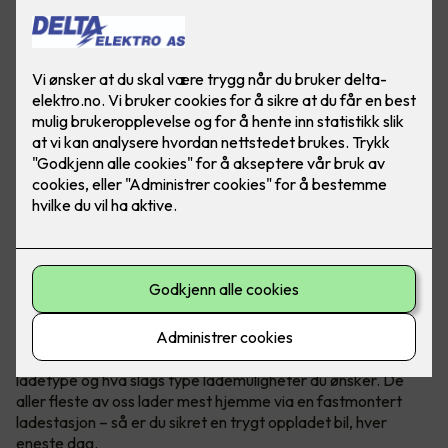
Bilde: Easee
Når du kjøper elbil har du et par ting å tenke på
, blant annet
ladetype og hva slags type lademuligheter du ønsker. De
aller fleste av oss lader mest hjemme via en fastmontert
ladestasjon – så er du sikret en trygt oppladet bil, hver
eneste dag.