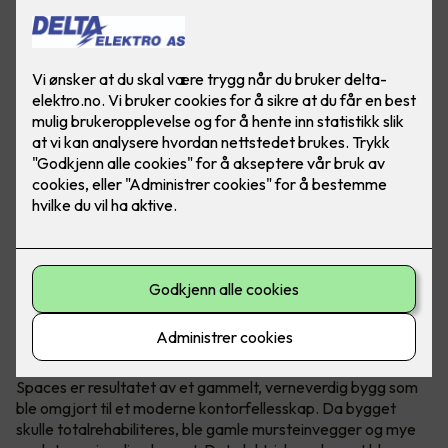
Verneverdig bygg omgjort til
kontorfellesskap
Spaces er resultatet av et gammelt, verneverdig bygg som
ble omgjort til et moderne kontorfellesskap. Da bygget
skulle totalrehabiliteres, ble gamle mursteinvegger og mye